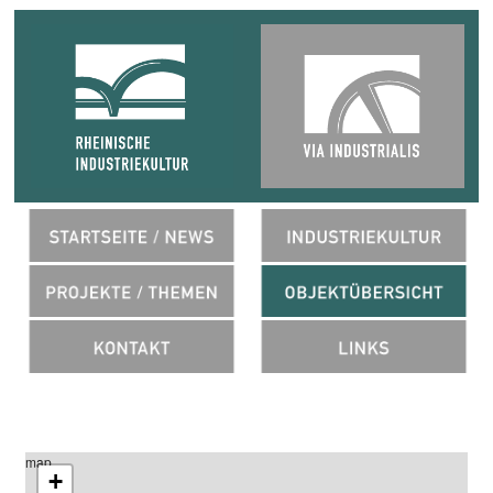
map
+